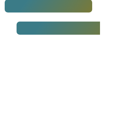
Daardoor blijven mensen vastzitten in
dezelfde cyclus:
Proberen → verliezen → van strategie
wisselen → herhalen →
Je begint te denken
“Misschien is trading gewoon niets voor mij”
Maar in werkelijkheid…
Heb je het gewoon nooit op de juiste manier geleerd
Geen valse beloftes,
maar een sterke focus
op het ontwikkelen van
echte vaardigheden.