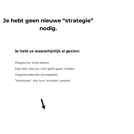
het niet echt logisch leek.
Je hebt geen nieuwe “strategie”
nodig.
Je hebt ze waarschijnlijk al gezien:
'Magische' Indicatoren
Signalen die jou snel geld gaan maken
'Gegarendeerde' strategieën
“Mentoren” die hun 'winsten' posten
En even… voelt het alsof je
dichterbij komt....