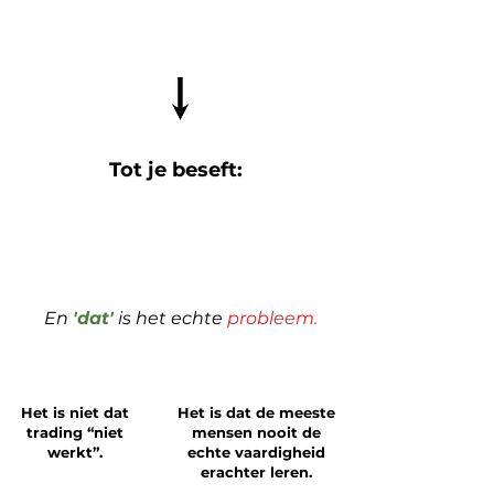
Tot je beseft:
'Dat je nog steeds niet weet wat je aan het
doen bent'
En
'dat'
is het echte
probleem.
Het is niet dat
Het is dat de meeste
trading “niet
mensen nooit de
werkt”.
echte vaardigheid
erachter leren.