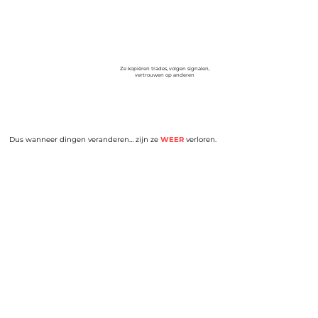
Ze kopiëren trades, volgen signalen,
vertrouwen op anderen
Dus wanneer dingen veranderen… zijn ze
WEER
verloren.
Dit boek is gebouwd rond
één idee
Begrijp wat je doet.
Zo
Enkel op jezelf.
Het laat je zien: