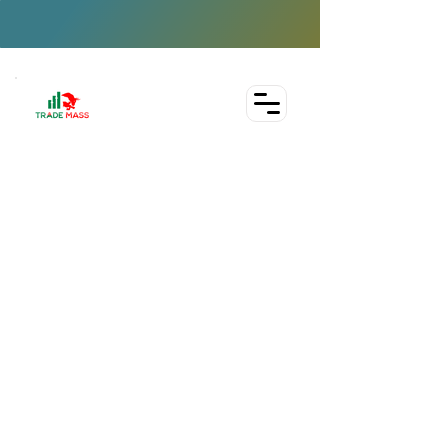
Voor mensen die geïnteresseerd zijn in trading en
Forex… maar moe zijn van alle onzin.
Een boek over trading dat zegt waar
het op staat (zonder guru bullshit)
En jou ECHT leert hoe je moet traden zonder het gevoel te hebben dat je vastloopt